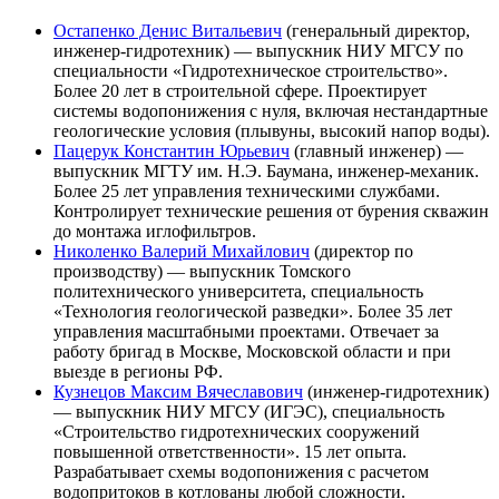
Остапенко Денис Витальевич
(генеральный директор,
инженер-гидротехник) — выпускник НИУ МГСУ по
специальности «Гидротехническое строительство».
Более 20 лет в строительной сфере. Проектирует
системы водопонижения с нуля, включая нестандартные
геологические условия (плывуны, высокий напор воды).
Пацерук Константин Юрьевич
(главный инженер) —
выпускник МГТУ им. Н.Э. Баумана, инженер-механик.
Более 25 лет управления техническими службами.
Контролирует технические решения от бурения скважин
до монтажа иглофильтров.
Николенко Валерий Михайлович
(директор по
производству) — выпускник Томского
политехнического университета, специальность
«Технология геологической разведки». Более 35 лет
управления масштабными проектами. Отвечает за
работу бригад в Москве, Московской области и при
выезде в регионы РФ.
Кузнецов Максим Вячеславович
(инженер-гидротехник)
— выпускник НИУ МГСУ (ИГЭС), специальность
«Строительство гидротехнических сооружений
повышенной ответственности». 15 лет опыта.
Разрабатывает схемы водопонижения с расчетом
водопритоков в котлованы любой сложности.