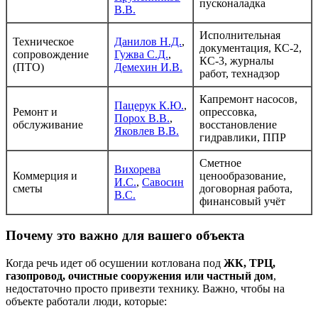
пусконаладка
В.В.
Исполнительная
Техническое
Данилов Н.Д.
,
документация, КС-2,
сопровождение
Гужва С.Д.
,
КС-3, журналы
(ПТО)
Демехин И.В.
работ, технадзор
Капремонт насосов,
Пацерук К.Ю.
,
Ремонт и
опрессовка,
Порох В.В.
,
обслуживание
восстановление
Яковлев В.В.
гидравлики, ППР
Сметное
Вихорева
Коммерция и
ценообразование,
И.С.
,
Савосин
сметы
договорная работа,
В.С.
финансовый учёт
Почему это важно для вашего объекта
Когда речь идет об осушении котлована под
ЖК, ТРЦ,
газопровод, очистные сооружения или частный дом
,
недостаточно просто привезти технику. Важно, чтобы на
объекте работали люди, которые: