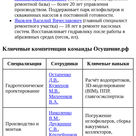
ремонтной базы) — более 20 лет управления
производством. Поддерживает парк иглофильтров и
скважинных насосов в постоянной готовности.
Яковлев Василий Вячеславович
(главный специалист
ремонтного участка) — 18 лет в ремонте насосных
систем. Восстанавливает гидравлику после работы в
абразивных средах (песок, ил).
Ключевые компетенции команды Осушение.рф
Специализация
Сотрудники
Ключевые навыки
Остапенко
Д.В.
,
Расчёт водопритоков,
Гидротехническое
Кузнецов
3D-моделирование
проектирование
М.В.
,
(BIM), ППР,
Михеенков
главгосэкспертиза
В.А.
Николенко
Погружение
В.М.
,
иглофильтров, сборка
Производство и
Дружинин
вакуумных
монтаж
С.В.
,
коллекторов,
Крупейников