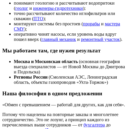
понимают геологию и рассчитывают водопритоки
(
геолог
и
инженеры-гидротехники
);
точно рассчитывают количество иглофильтров или
скважин (
ПТО
);
монтируют системы без простоев (
прорабы
и
мастера
СМУ
);
оперативно чинят насосы, если уровень воды вдруг
пошел вверх (
главный механик
и
ремонтный участок
).
Мы работаем там, где нужен результат
Москва и Московская область
(основная география
выезда специалистов — от Новой Москвы до Дмитрова
и Подольска)
Регионы России
(Смоленская АЭС, Ленинградская
область, объекты газопроводов «Ухта-Торжок»)
Наша философия в одном предложении
«Обмен с превышением — работай для других, как для себя».
Потому что нацелены на повторные заказы и многолетнее
сотрудничество. Это не лозунг, а принцип каждого из
перечисленных выше сотрудников — от
бухгалтера
до