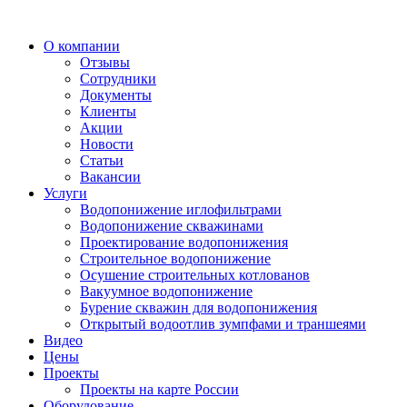
О компании
Отзывы
Сотрудники
Документы
Клиенты
Акции
Новости
Статьи
Вакансии
Услуги
Водопонижение иглофильтрами
Водопонижение скважинами
Проектирование водопонижения
Строительное водопонижение
Осушение строительных котлованов
Вакуумное водопонижение
Бурение скважин для водопонижения
Открытый водоотлив зумпфами и траншеями
Видео
Цены
Проекты
Проекты на карте России
Оборудование