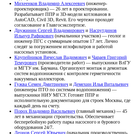
Михеенков Владимир Алексеевич
(инженер-
проектировщик) — 26 лет в проектировании.
Разрабатывает ППР и 3D-модели котлованов в
AutoCAD, Civil 3D, Revit. Его чертежи проходят
согласование в Главгосэкспертизе.
Дружинин Сергей Владимирович
и
Насрутдинов
Ильнур Рафикович
(начальники участков) — геолог и
инженер ПГС с суммарным опытом 17 лет. Лично
следят за погружением иглофильтров и работой
насосных установок.
Крупейников Вячеслав Вадимович
и
Чараев Григорий
Темурович
(производители работ) — выпускники ВлГУ
и МГТУ им. Баумана. Организуют монтаж и демонтаж
систем водопонижения с контролем герметичности
вакуумных коллекторов.
Гужва Семен Дмитриевич
и
Демехин Илья Витальевич
(инженеры ПТО по системам водопонижения) —
выпускники НИУ МГСУ. Готовят ППР и
исполнительную документацию для строек Москвы, где
каждый день на счету.
Порох Владимир Васильевич
(главный механик) — 45
лет в механизации строительства. Обеспечивает
бесперебойную работу парка насосного и бурового
оборудования 24/7.
Леонов Сергей Юрьевич
(начальник производственно-