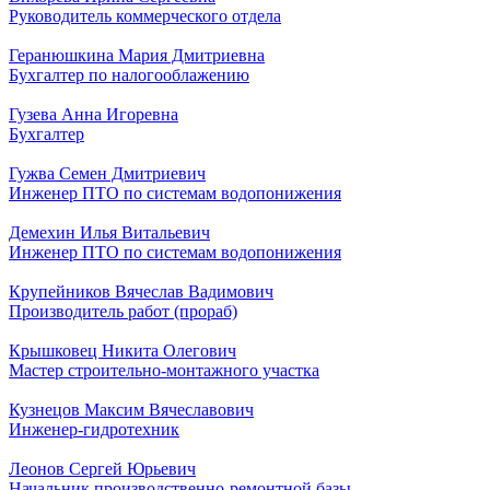
Руководитель коммерческого отдела
Геранюшкина Мария Дмитриевна
Бухгалтер по налогооблажению
Гузева Анна Игоревна
Бухгалтер
Гужва Семен Дмитриевич
Инженер ПТО по системам водопонижения
Демехин Илья Витальевич
Инженер ПТО по системам водопонижения
Крупейников Вячеслав Вадимович
Производитель работ (прораб)
Крышковец Никита Олегович
Мастер строительно-монтажного участка
Кузнецов Максим Вячеславович
Инженер-гидротехник
Леонов Сергей Юрьевич
Начальник производственно-ремонтной базы